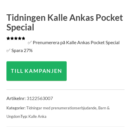
Tidningen Kalle Ankas Pocket
Special
✅ Prenumerera på Kalle Ankas Pocket Special
Betygsatt
1
5.00
av 5
✅ Spara 27%
baserat på
kundrecension
TILL KAMPANJEN
Artikelnr:
3122563007
Kategorier:
Tidningar med prenumerationserbjudande
,
Barn &
Ungdom
Typ:
Kalle Anka