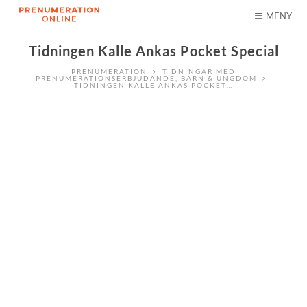
MENY
Tidningen Kalle Ankas Pocket Special
PRENUMERATION
TIDNINGAR MED
PRENUMERATIONSERBJUDANDE
,
BARN & UNGDOM
TIDNINGEN KALLE ANKAS POCKET…