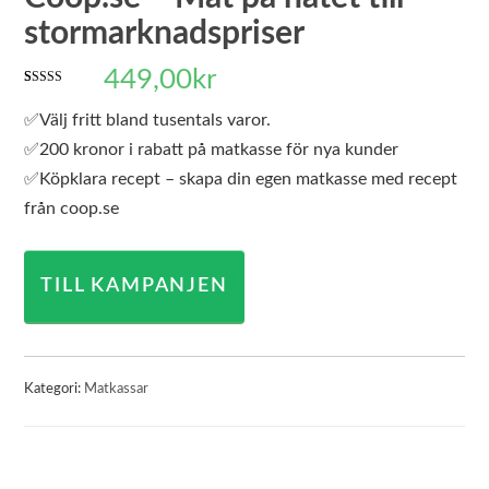
stormarknadspriser
449,00
kr
Betygsatt
2
4.50
av 5
✅Välj fritt bland tusentals varor.
baserat på
kundrecensioner
✅200 kronor i rabatt på matkasse för nya kunder
✅Köpklara recept – skapa din egen matkasse med recept
från coop.se
TILL KAMPANJEN
Kategori:
Matkassar