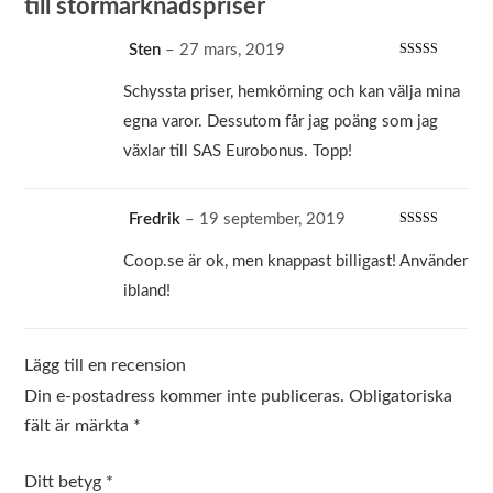
till stormarknadspriser
Sten
–
27 mars, 2019
Betygsatt
5
av 5
Schyssta priser, hemkörning och kan välja mina
egna varor. Dessutom får jag poäng som jag
växlar till SAS Eurobonus. Topp!
Fredrik
–
19 september, 2019
Betygsatt
4
av 5
Coop.se är ok, men knappast billigast! Använder
ibland!
Lägg till en recension
Din e-postadress kommer inte publiceras.
Obligatoriska
fält är märkta
*
Ditt betyg
*