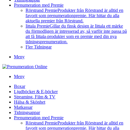
Prenumeration med Premie
Rörstrand Premie
Produkter från Rörstrand är alltid en
favorit som prenumerationpremie. Här hittar du alla
aktuella premier från Rörstrand.
Iittala Premie
Gillar du finsk design är Iittala ett märke
du förmodligen är intresserad av, så varför inte passa på
att få Iittala-produkter som en premie med din nya
tidningsprenumeration.
Fler Tidningar
Meny
Meny
Boxar
Ljudböcker & E-böcker
Streaming, Film & TV
Hälsa & Skönhet
Matkassar
Tidningsappar
Prenumeration med Premie
Rörstrand Premie
Produkter från Rörstrand är alltid en
favorit som prenumerationpremie. Här hittar du alla