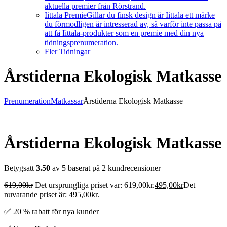
aktuella premier från Rörstrand.
Iittala Premie
Gillar du finsk design är Iittala ett märke
du förmodligen är intresserad av, så varför inte passa på
att få Iittala-produkter som en premie med din nya
tidningsprenumeration.
Fler Tidningar
Årstiderna Ekologisk Matkasse
Prenumeration
Matkassar
Årstiderna Ekologisk Matkasse
Årstiderna Ekologisk Matkasse
Betygsatt
3.50
av 5 baserat på
2
kundrecensioner
619,00
kr
Det ursprungliga priset var: 619,00kr.
495,00
kr
Det
nuvarande priset är: 495,00kr.
✅ 20 % rabatt för nya kunder