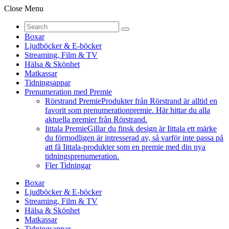
Close Menu
Boxar
Ljudböcker & E-böcker
Streaming, Film & TV
Hälsa & Skönhet
Matkassar
Tidningsappar
Prenumeration med Premie
Rörstrand Premie
Produkter från Rörstrand är alltid en
favorit som prenumerationpremie. Här hittar du alla
aktuella premier från Rörstrand.
Iittala Premie
Gillar du finsk design är Iittala ett märke
du förmodligen är intresserad av, så varför inte passa på
att få Iittala-produkter som en premie med din nya
tidningsprenumeration.
Fler Tidningar
Boxar
Ljudböcker & E-böcker
Streaming, Film & TV
Hälsa & Skönhet
Matkassar
Tidningsappar