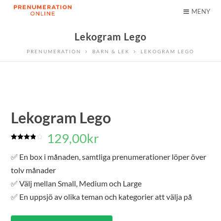
MENY
Lekogram Lego
PRENUMERATION
BARN & LEK
LEKOGRAM LEGO
Lekogram Lego
129,00
kr
Betygsatt
1
4.00
av 5
✅ En box i månaden, samtliga prenumerationer löper över
baserat
på
tolv månader
kundrecension
✅ Välj mellan Small, Medium och Large
✅ En uppsjö av olika teman och kategorier att välja på