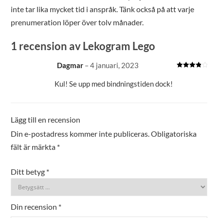
inte tar lika mycket tid i anspråk. Tänk också på att varje
prenumeration löper över tolv månader.
1 recension av
Lekogram Lego
Dagmar
–
4 januari, 2023
Betygsatt
4
av 5
Kul! Se upp med bindningstiden dock!
Lägg till en recension
Din e-postadress kommer inte publiceras.
Obligatoriska
fält är märkta
*
Ditt betyg
*
Din recension
*